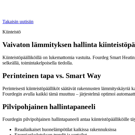
Takaisin uutisiin
Kiinteistö
Vaivaton lämmityksen hallinta kiinteistöpää
Kiinteistöpäälliköillä on lukemattomia vastuita. Fourdeg Smart Heatin
selkeällä, toimintakelpoisella tiedolla.
Perinteinen tapa vs. Smart Way
Perinteisesti kiinteistöpäälliköt säätävät rakennusten lämmityskäyriä ka
Fourdegin avulla kaikki tämä muuttuu – järjestelmä optimoi automaattise
Pilvipohjainen hallintapaneeli
Fourdegin pilvipohjainen hallintapaneeli antaa kiinteistöpäälliköill
Reaaliaikaiset huonelämpötilat kaikissa rakennuksissa
Energiankulutuksen trendit ja vertailut