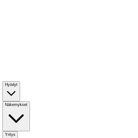
Hyödyt
Näkemykset
Yritys