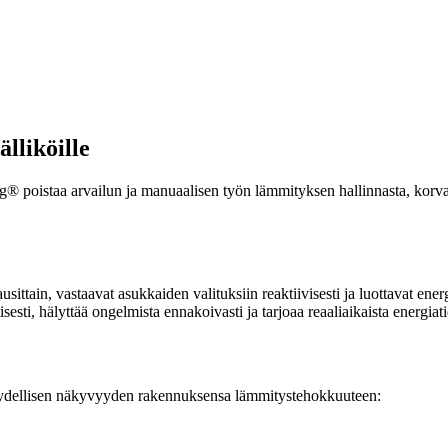
lliköille
g® poistaa arvailun ja manuaalisen työn lämmityksen hallinnasta, korvat
usittain, vastaavat asukkaiden valituksiin reaktiivisesti ja luottavat en
sti, hälyttää ongelmista ennakoivasti ja tarjoaa reaaliaikaista energiati
e täydellisen näkyvyyden rakennuksensa lämmitystehokkuuteen: