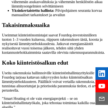
vähemmän asukasvalituksia ja vähemmän henkilöstön aikaa
lämmitysongelmien selvittämiseen
Yksinkertaistettu hallinta:
Pilvipohjainen seuranta korvaa
manuaaliset tarkastukset ja arvailun
Takaisinmaksuaika
Useimmat kiinteistönomistajat saavat Fourdeg-investoinnilleen
tuoton 1–3 vuoden kuluessa, riippuen rakennuksen iästä, koosta ja
nykyisestä lämmitystehokkuudesta. Jatkuvat energiansäästöt
realisoituvat vuosi toisensa jälkeen, tehden siitä yhden
kustannustehokkaimmista saatavilla olevista rakennusparannuksista.
Koko kiinteistösalkun edut
Useita rakennuksia hallinnoiville kiinteistönhallintayrityksille
Fourdeg tarjoaa kattavan näkyvyyden koko kiinteistösalkun
lämmitystehokkuuteen. Päälliköt voivat vertailla rakennuksia,
tunnistaa alisuoriutujat ja priorisoida parannuksia tiedon, ei arvailun
perusteella.
"Smart Heating ei ole vain energiaprojekti – se on
kiinteistönhallintatyökalu, joka tehostaa toimintaa kaikilla osa-
alueilla."