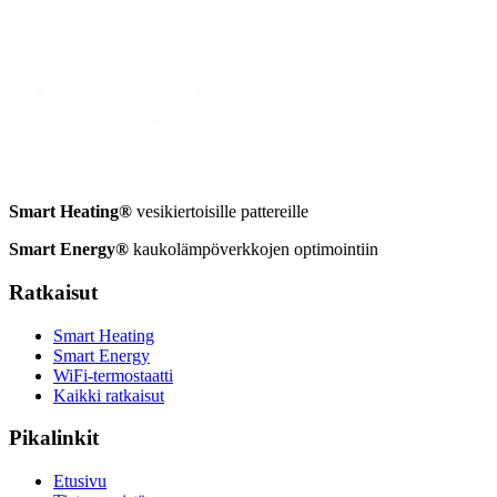
Smart Heating®
vesikiertoisille pattereille
Smart Energy®
kaukolämpöverkkojen optimointiin
Ratkaisut
Smart Heating
Smart Energy
WiFi-termostaatti
Kaikki ratkaisut
Pikalinkit
Etusivu