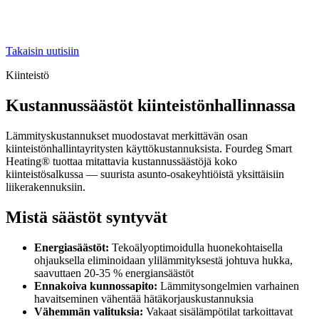
Takaisin uutisiin
Kiinteistö
Kustannussäästöt kiinteistönhallinnassa
Lämmityskustannukset muodostavat merkittävän osan
kiinteistönhallintayritysten käyttökustannuksista. Fourdeg Smart
Heating® tuottaa mitattavia kustannussäästöjä koko
kiinteistösalkussa — suurista asunto-osakeyhtiöistä yksittäisiin
liikerakennuksiin.
Mistä säästöt syntyvät
Energiasäästöt:
Tekoälyoptimoidulla huonekohtaisella
ohjauksella eliminoidaan ylilämmityksestä johtuva hukka,
saavuttaen 20-35 % energiansäästöt
Ennakoiva kunnossapito:
Lämmitysongelmien varhainen
havaitseminen vähentää hätäkorjauskustannuksia
Vähemmän valituksia:
Vakaat sisälämpötilat tarkoittavat