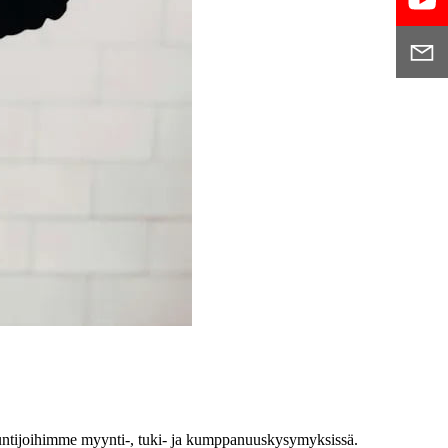
antuntijoihimme myynti-, tuki- ja kumppanuuskysymyksissä.