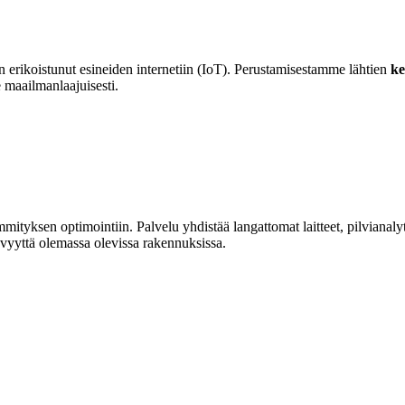
erikoistunut esineiden internetiin (IoT). Perustamisestamme lähtien
ke
e maailmanlaajuisesti.
ksen optimointiin. Palvelu yhdistää langattomat laitteet, pilvianalytii
yvyyttä olemassa olevissa rakennuksissa.