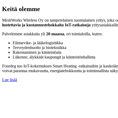
Keitä olemme
MeshWorks Wireless Oy on tamperelainen suomalainen yritys, joka on 
luotettavia ja kustannustehokkaita IoT-ratkaisuja
yritysasiakkaill
Palvelemme asiakkaita yli
20 maassa
, eri toimialoilla, kuten:
Elintarvike- ja lääkelogistiikka
Terveydenhuolto ja biotekniikka
Rakentaminen ja kiinteistöala
Liikenne, älykkäät kaupungit ja kiinteistönhallinta
Fourdeg tuo IoT-kokemuksen Smart Heating -ratkaisuihin ja kaukolämmity
voivat parantaa mukavuutta, energiatehokkuutta ja toiminnallista näk
Lue lisää