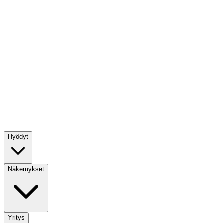
Hyödyt
Näkemykset
Yritys