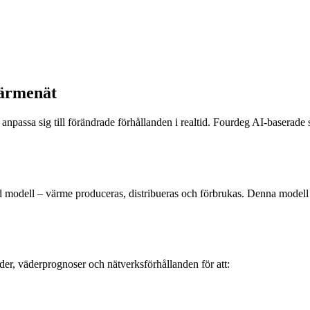
rvärmenät
anpassa sig till förändrade förhållanden i realtid. Fourdeg AI-baserade st
ad modell – värme produceras, distribueras och förbrukas. Denna modell ha
der, väderprognoser och nätverksförhållanden för att: