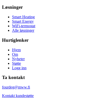
Løsninger
Smart Heating
Smart Energy
WiFi-termostat
Alle løsninger
Hurtiglenker
Hjem
Om
Nyheter
Støtte
Logg inn
Ta kontakt
fourdeg@mww.fi
Kontakt kundestøtte