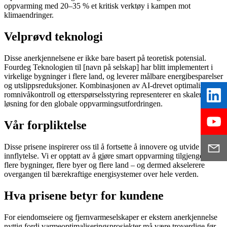
oppvarming med 20–35 % et kritisk verktøy i kampen mot
klimaendringer.
Velprøvd teknologi
Disse anerkjennelsene er ikke bare basert på teoretisk potensial.
Fourdeg Teknologien til [navn på selskap] har blitt implementert i
virkelige bygninger i flere land, og leverer målbare energibesparelser
og utslippsreduksjoner. Kombinasjonen av AI-drevet optimalisering,
romnivåkontroll og etterspørselsstyring representerer en skalerbar
løsning for den globale oppvarmingsutfordringen.
Vår forpliktelse
Disse prisene inspirerer oss til å fortsette å innovere og utvide vår
innflytelse. Vi er opptatt av å gjøre smart oppvarming tilgjengelig for
flere bygninger, flere byer og flere land – og dermed akselerere
overgangen til bærekraftige energisystemer over hele verden.
Hva prisene betyr for kundene
For eiendomseiere og fjernvarmeselskaper er ekstern anerkjennelse
nyttig fordi varmeoptimaliseringsprosjekter må være troverdige før