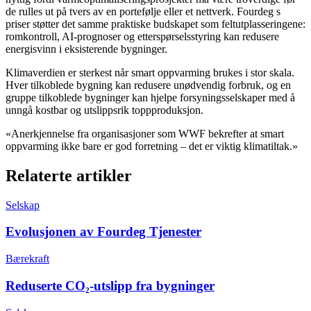
de rulles ut på tvers av en portefølje eller et nettverk. Fourdeg s
priser støtter det samme praktiske budskapet som feltutplasseringene:
romkontroll, AI-prognoser og etterspørselsstyring kan redusere
energisvinn i eksisterende bygninger.
Klimaverdien er sterkest når smart oppvarming brukes i stor skala.
Hver tilkoblede bygning kan redusere unødvendig forbruk, og en
gruppe tilkoblede bygninger kan hjelpe forsyningsselskaper med å
unngå kostbar og utslippsrik toppproduksjon.
«Anerkjennelse fra organisasjoner som WWF bekrefter at smart
oppvarming ikke bare er god forretning – det er viktig klimatiltak.»
Relaterte artikler
Selskap
Evolusjonen av Fourdeg Tjenester
Bærekraft
Reduserte CO₂-utslipp fra bygninger