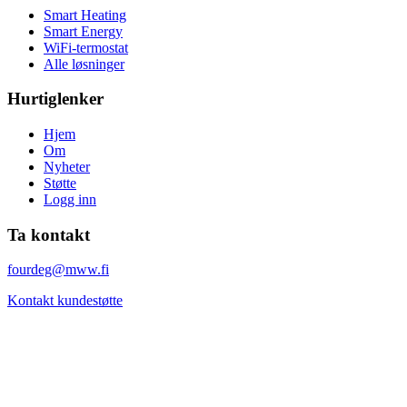
Smart Heating
Smart Energy
WiFi-termostat
Alle løsninger
Hurtiglenker
Hjem
Om
Nyheter
Støtte
Logg inn
Ta kontakt
fourdeg@mww.fi
Kontakt kundestøtte