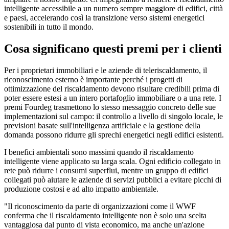
intelligente accessibile a un numero sempre maggiore di edifici, città
e paesi, accelerando così la transizione verso sistemi energetici
sostenibili in tutto il mondo.
Cosa significano questi premi per i clienti
Per i proprietari immobiliari e le aziende di teleriscaldamento, il
riconoscimento esterno è importante perché i progetti di
ottimizzazione del riscaldamento devono risultare credibili prima di
poter essere estesi a un intero portafoglio immobiliare o a una rete. I
premi Fourdeg trasmettono lo stesso messaggio concreto delle sue
implementazioni sul campo: il controllo a livello di singolo locale, le
previsioni basate sull'intelligenza artificiale e la gestione della
domanda possono ridurre gli sprechi energetici negli edifici esistenti.
I benefici ambientali sono massimi quando il riscaldamento
intelligente viene applicato su larga scala. Ogni edificio collegato in
rete può ridurre i consumi superflui, mentre un gruppo di edifici
collegati può aiutare le aziende di servizi pubblici a evitare picchi di
produzione costosi e ad alto impatto ambientale.
"Il riconoscimento da parte di organizzazioni come il WWF
conferma che il riscaldamento intelligente non è solo una scelta
vantaggiosa dal punto di vista economico, ma anche un'azione